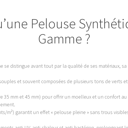
u’une Pelouse Synthét
Gamme ?
e distingue avant tout par la qualité de ses matériaux, sa 
us souples et souvent composées de plusieurs tons de verts et 
re 35 mm et 45 mm) pour offrir un moelleux et un confort au
nement.
/m²) garantit un effet « pelouse pleine » sans trous visibles, 
ements anti-UV, anti-chaleur et anti-bactérien, prolongeant 