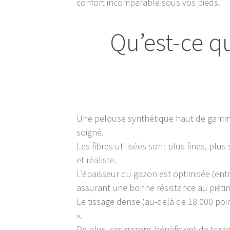
confort incomparable sous vos pieds.
Qu’est-ce q
Une pelouse synthétique haut de gamme s
soigné.
Les fibres utilisées sont plus fines, pl
et réaliste.
L’épaisseur du gazon est optimisée (ent
assurant une bonne résistance au piéti
Le tissage dense (au-delà de 18 000 points
».
De plus, ces gazons bénéficient de trait