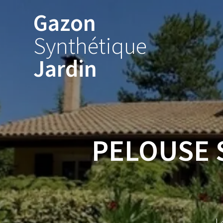
Skip
Gazon
to
content
Synthétique
Jardin
PELOUSE 
L