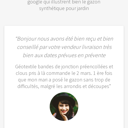
google qui illustrent bien le gazon
synthétique pour jardin
“Bonjour nous avons été bien reçu et bien
conseillé par votre vendeur livraison très
bien aux dates prévues en prévente
Géotextile bandes de jonction préencollées et
clous pris à là commande le 2 mars. 1 ère fois
que mon mari a posé le gazon sans trop de
difficultés, malgré les arrondis et découpes”