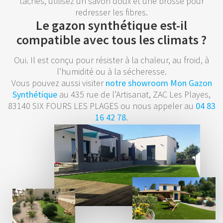
taches, utilisez un savon doux et une brosse pour
redresser les fibres.
Le gazon synthétique est-il
compatible avec tous les climats ?
Oui. Il est conçu pour résister à la chaleur, au froid, à
l’humidité ou à la sécheresse.
Vous pouvez aussi visiter
notre showroom Mon Gazon
Synthétique
au 435 rue de l’Artisanat, ZAC Les Playes,
83140 SIX FOURS LES PLAGES ou nous appeler au
04 83
16 42 78
.