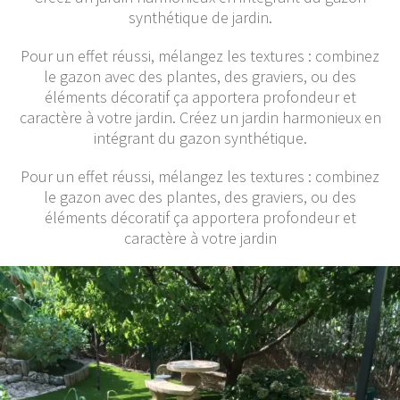
synthétique de jardin.
Pour un effet réussi, mélangez les textures : combinez
le gazon avec des plantes, des graviers, ou des
éléments décoratif ça apportera profondeur et
caractère à votre jardin. Créez un jardin harmonieux en
intégrant du gazon synthétique.
Pour un effet réussi, mélangez les textures : combinez
le gazon avec des plantes, des graviers, ou des
éléments décoratif ça apportera profondeur et
caractère à votre jardin